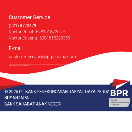
Customer Service
(021) 8720479
Kantor Pusat : 6281918720479
Kantor Cabang : 6281818223350
E-mail
customer.service@bprperdana.com
PT BPR Daya Perdana Nusantara Berizin dan diawasi Oleh Jasa Keuakan (OJK), serta merupakan peserta Lembaga Penjamin Simpanan (LPS) Maksimum nilai simpanan yang dijamin LPS per nasabah per bank adalah Rp2 miliar. Untuk mengetahui Tingkat
Bunga Penjaminan LPS silahkan akses
disini.
© 2025 PT BANK PEREKONOMIAN RAKYAT DAYA PERDANA
NUSANTARA
BANK SAHABAT ANAK NEGERI